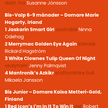
släth. fox
Susanne Jönsson
Bis-Valp 6-9 månader – Domare Marie
Hogarty, Irland
1 Jaskarin Smart Girl
australisk
Ninna
Odehag
2 Merrymac Golden Eye Again
irländsk
Rickard Hagström
3 White Clownes Tulip Queen Of Night
sealyham
Jenny Palmqvist
4 Mantronik’s Azkikr
staffordshire bull
Mikaela Jansson
Bis Junior – Domare Kaisa Metteri-Gold,
Finland
1 Red Icon’s I’m In It To Win It
ast
Robert