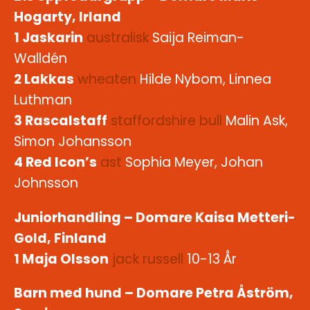
Hogarty, Irland
1 Jaskarin
australisk
Saija Reiman-
Walldén
2 Lakkas
wheaten
Hilde Nybom, Linnea
Luthman
3 Rascalstaff
staffordshire bull
Malin Ask,
Simon Johansson
4 Red Icon’s
ast
Sophia Meyer, Johan
Johnsson
Juniorhandling – Domare Kaisa Metteri-
Gold, Finland
1 Maja Olsson
jack russell
10-13 År
Barn med hund – Domare Petra Åström,