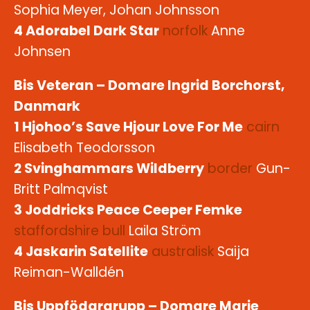
Sophia Meyer, Johan Johnsson
4 Adorabel Dark Star
norfolk
Anne
Johnsen
Bis Veteran – Domare Ingrid Borchorst,
Danmark
1 Hjohoo’s Save Hjour Love For Me
cairn
Elisabeth Teodorsson
2 Svinghammars Wildberry
border
Gun-
Britt Palmqvist
3 Joddricks Peace Ceeper Femke
staffordshire bull
Laila Ström
4 Jaskarin Satellite
australisk
Saija
Reiman-Walldén
Bis Uppfödargrupp – Domare Marie