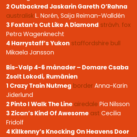
2 Outbackred Jaskarin Gareth O’Rahna
australisk
L. Norén, Saija Reiman-Walldén
3 Foxtan’s Cut Like A Diamond
strävh. fox
Petra Wagenknecht
4 Harrystaff’s Yukon
staffordshire
bull
Mikaela Jansson
Bis-Valp 4-6 månader – Domare Csaba
Zsolt Lokodi, Rumänien
1 Crazy Train Nutmeg
border
Anna-Karin
Jiderlund
2 Pinto I Walk The Line
airedale
Pia Nilsson
3 Zican’s Kind Of Awesome
ast
Cecilia
Fridolf
4 Killkenny’s Knocking On Heavens Door