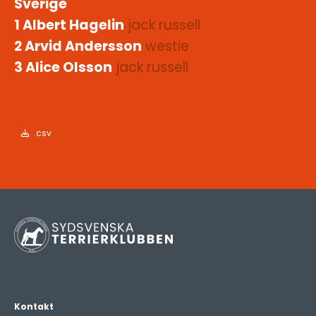
Sverige
1 Albert Hagelin
jack russell
2 Arvid Andersson
westie
3 Alice Olsson
jack russell
.csv
Kontakt