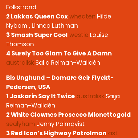
Folkstrand
2 Lakkas Queen Cox
wheaten
Hilde
Nybom , Linnea Luthman
3 Smash Super Cool
westie
Louise
Thomson
4 Surely Too Glam To Give A Damn
australisk
Saija Reiman-Walldén
Bis Unghund – Domare Geir Flyckt-
Pedersen, USA
1 Jaskarin Say It Twice
australisk
Saija
Reiman-Walldén
2 White Clownes Prosecco Mionettogold
sealyham
Jenny Palmqvist
3 Red Icon’s Highway Patrolman
ast