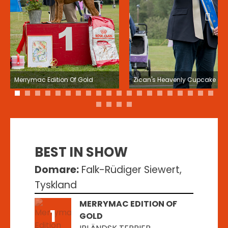
Merrymac Edition Of Gold
Zican's Heavenly Cupcake
1
2
3
4
5
6
7
8
9
10
11
12
13
14
15
16
17
18
19
20
21
22
23
24
BEST IN SHOW
Domare:
Falk-Rüdiger Siewert,
Tyskland
MERRYMAC EDITION OF
1
GOLD