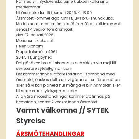
Härmed vilᥣᥣ Sydsvenska terrierklubben kalla sina
medlemmar
till årsmöte den 15 februari 2026, Kl. 13:00
Årsmötet kommer äga rum i Bjuvs brukshundklubb.
Motion som medlem önskar få framförd skall inkommit
senast 4 veckor före årsmötet
dvs. 17 januari 2026.
Motionen skickas till
Helen Sjöholm
Djupadalsmölla 4961
264 54 Ljungbyhed
Det går även bra att skanna in och skicka via mejl till
sekreterare.sytek@gmail.com
Det kommer finnas lättare förtäring i samband med
årsmötet, önskas detta ser vi gärna att en föranmälan
sker, så vi kan planera hur många vi blir. Anmälan sker
till sekreterare.sytek@gmail.com
Alla våra möteshandlingar kommer att finnas på
hemsidan, senast 2 veckor innan årsmötet.
Varmt välkomna // SYTEK
Styrelse
ÅRSMÖTEHANDLINGAR